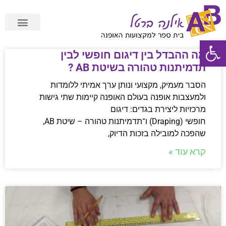
פתח סרגל נגישות
תשלום מאובטח Cardcom
מה ההבדל בין דיגום חופשי לבין
תדמיתנות טהורה בשיטת AB ?
הסבר מעמיק, מקצועי ונותן ערך אמיתי ללומדות
ולמעצבות אופנה בעולם האופנה קיימות שתי גישות
מרכזיות ליצירת בגדים: דיגום
חופשי (Draping) ו־תדמיתנות טהורה – שיטת AB,
שהפכה למובילה בזכות הדיוק,
קרא עוד »