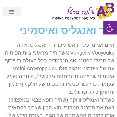
פתח סרגל נגישות
תשלום מאובטח Cardcom
ד"ר ואנגליס ואיסמיני
היום אני מרכינה ראש לזכר ד"ר ואנגליס וויוקה
Vangelis Vouyouka אשר היה מראשי צוות הפיתוח
של סרגלי הפטנט AB הנלמדים בכל העולם בשיתוף
עם גב' איסמיני ארגירופולו Ismini Argyropoulou.
איסמיני שהייתה תדמיתנית מקצועית, פיתחה סרגל
עקומות כדי לשרטט גזרות בסיס של חלק גוף עליון
ותחתון כולל שרוולים.
כשד"ר ואנגליס וויוקה (שהיה רופא צבאי במקצועו)
ראה את הסרגל המקורי, הוא הבין שצריך להתאים
אותו למידות המשתנות של הגוף. בעזרת הידע שלו