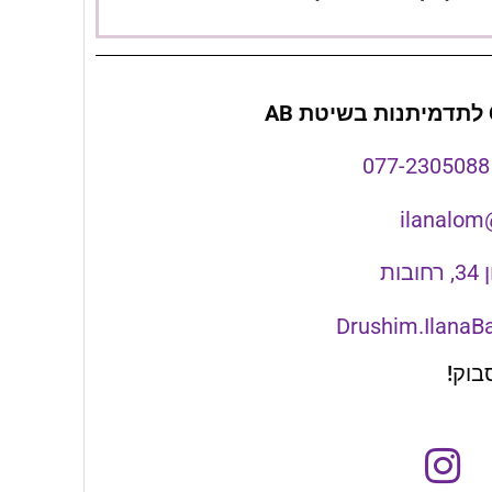
077-2305088
ilanalom
ות
Drushim.IlanaB
בוק!