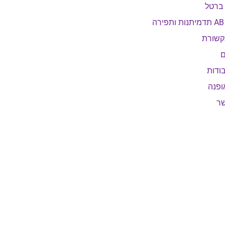
 ברטל
ה
קשורת
ם
ודות
ופנה
שר