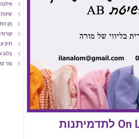
אילנה
שיטת AB תדמיתנות ותפיר
מן הת
קורסי
תיק עב
בלוג א
צור ק
מתוך תיק עבודות קורס On Line לתדמיתנות